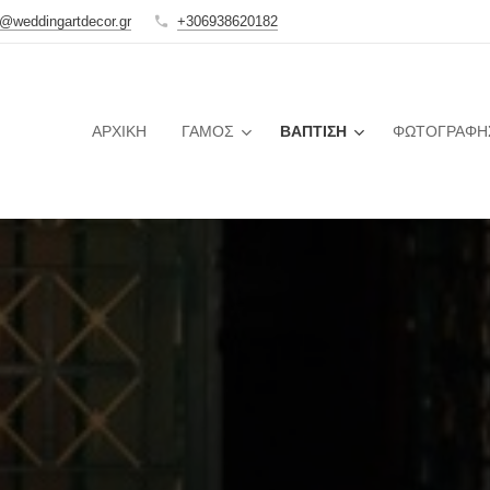
o@weddingartdecor.gr
+306938620182
ΑΡΧΙΚΉ
ΓΆΜΟΣ
ΒΆΠΤΙΣΗ
ΦΩΤΟΓΡΑΦΗ