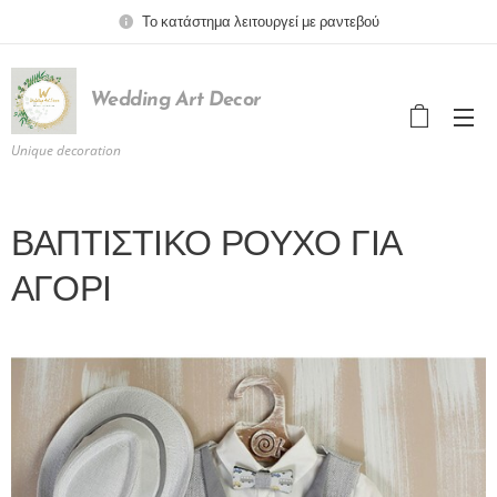
Το κατάστημα λειτουργεί με ραντεβού
Wedding
Art
Decor
Unique decoration
ΒΑΠΤΙΣΤΙΚΟ ΡΟΥΧΟ ΓΙΑ
ΑΓΟΡΙ